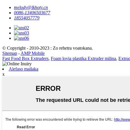
melody@lkhoty.cn
0086-13406503677
18554057779
© Copyright - 2010-2023 : Zo rehetra voatokana.
Sitemap
-
AMP Mobile
Fast Food Box Extruders
,
Foam lovia plastika Extruder milina
,
Extrud
Alefaso mailaka
x