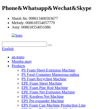
Phone&Whatsapp&Wechat&Skype
Shaoli Jin: 008613406503677
Melody: 008618554057779
Amy: 008618554051086
English
an-trano
Momba anay
Products
PS Foam Sheet Extrusion Machine
PS Food Container Mamorona milina
PS Foam Recycling Machine
EPE Foam Sheet Machine
EPE Foam Pipe Rod Machine
EPE Foam Net Extrusion Machine
EPE Knotless Net Machine
EPS Pre-expander Machine
EPS Foam Cup Machine Production Line