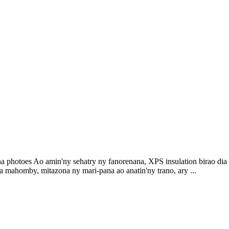
 photoes Ao amin'ny sehatry ny fanorenana, XPS insulation birao dia m
 mahomby, mitazona ny mari-pana ao anatin'ny trano, ary ...