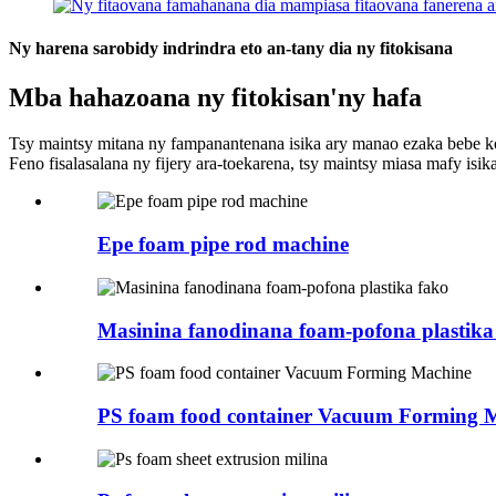
Ny harena sarobidy indrindra eto an-tany dia ny fitokisana
Mba hahazoana ny fitokisan'ny hafa
Tsy maintsy mitana ny fampanantenana isika ary manao ezaka bebe k
Feno fisalasalana ny fijery ara-toekarena, tsy maintsy miasa mafy is
Epe foam pipe rod machine
Masinina fanodinana foam-pofona plastika
PS foam food container Vacuum Forming 