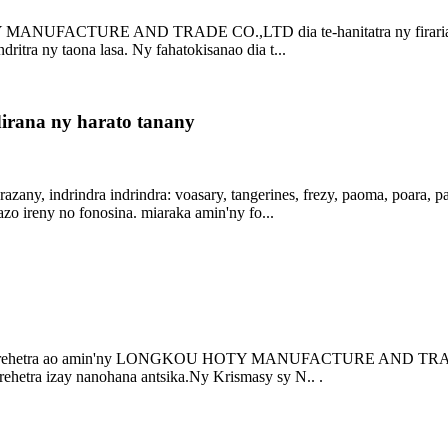
ANUFACTURE AND TRADE CO.,LTD dia te-hanitatra ny firarian-tsoa
ritra ny taona lasa. Ny fahatokisanao dia t...
irana ny harato tanany
azany, indrindra indrindra: voasary, tangerines, frezy, paoma, poara, 
azo ireny no fonosina. miaraka amin'ny fo...
mpiasa rehetra ao amin'ny LONGKOU HOTY MANUFACTURE AND TRADE
rehetra izay nanohana antsika.Ny Krismasy sy N.. .