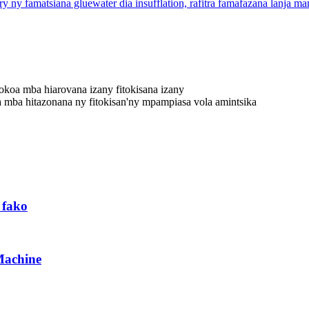
okoa mba hiarovana izany fitokisana izany
ika mba hitazonana ny fitokisan'ny mpampiasa vola amintsika
 fako
Machine