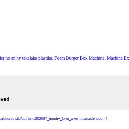
er ho an'ny takelaka plastika
,
Foam Burger Box Machine
,
Machine Ext