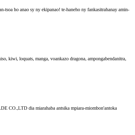
 ho anao sy ny ekipanao! te-haneho ny fankasitrahanay amin-
paiso, kiwi, loquats, manga, voankazo dragona, ampongabendanitra,
 CO.,LTD dia miarahaba antsika mpiara-miombon'antoka