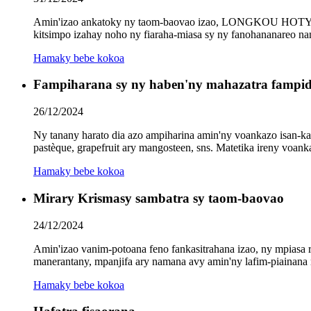
Amin'izao ankatoky ny taom-baovao izao, LONGKOU HOTY M
kitsimpo izahay noho ny fiaraha-miasa sy ny fanohananareo nand
Hamaky bebe kokoa
Fampiharana sy ny haben'ny mahazatra fampid
26/12/2024
Ny tanany harato dia azo ampiharina amin'ny voankazo isan-kar
pastèque, grapefruit ary mangosteen, sns. Matetika ireny voank
Hamaky bebe kokoa
Mirary Krismasy sambatra sy taom-baovao
24/12/2024
Amin'izao vanim-potoana feno fankasitrahana izao, ny 
manerantany, mpanjifa ary namana avy amin'ny lafim-piainana 
Hamaky bebe kokoa