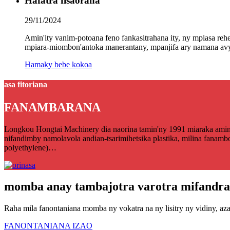
Hafatra fisaorana
29/11/2024
Amin'ity vanim-potoana feno fankasitrahana ity, ny mpia
mpiara-miombon'antoka manerantany, mpanjifa ary namana avy a
Hamaky bebe kokoa
asa fitoriana
FANAMBARANA
Longkou Hongtai Machinery dia naorina tamin'ny 1991 miaraka amin'ny 
nifandimby namolavola andian-tsarimihetsika plastika, milina fanamb
polyethylene)…
momba anay tambajotra varotra mifandra
Raha mila fanontaniana momba ny vokatra na ny lisitry ny vidiny, aza
FANONTANIANA IZAO