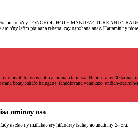
sa rehetra ao amin'ny LONGKOU HOTY MANUFACTURE AND TRADE CO., 
min'ny lafim-piainana rehetra izay nanohana anay. Hatramin'ny nioren
renivohitra voasoratra anarana 5 tapitrisa. Nandritra ny 30 taona lasa
oarana boaty sakafo haingana, fanadiovana voankazo, andian-tsarimihe
isa aminay asa
fady avelao ny mailakao ary hifandray izahay ao anatin'ny 24 ora.