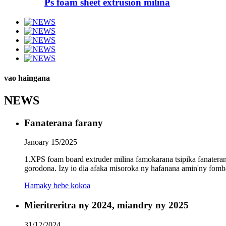
Ps foam sheet extrusion milina
vao haingana
NEWS
Fanaterana farany
Janoary 15/2025
1.XPS foam board extruder milina famokarana tsipika fanaterana
gorodona. Izy io dia afaka misoroka ny hafanana amin'ny fomba
Hamaky bebe kokoa
Mieritreritra ny 2024, miandry ny 2025
31/12/2024