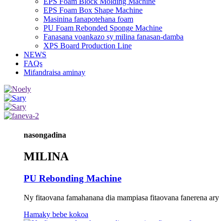
EPS Foam Block Molding Machine
EPS Foam Box Shape Machine
Masinina fanapotehana foam
PU Foam Rebonded Sponge Machine
Fanasana voankazo sy milina fanasan-damba
XPS Board Production Line
NEWS
FAQs
Mifandraisa aminay
nasongadina
MILINA
PU Rebonding Machine
Ny fitaovana famahanana dia mampiasa fitaovana fanerena ary ny
Hamaky bebe kokoa